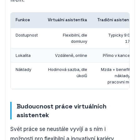
Funkce
Virtuální asistentka
Tradiční asistentka
Dostupnost
Flexibilní, dle
Typicky 9:00 -
domluvy
17:00
Lokalita
Vzdáleně, online
Přímo v kanceláři
Náklady
Hodinová sazba, dle
Mzda + benefity +
úkolů
náklady na
pracovní místo
Budoucnost práce virtuálních
asistentek
Svět práce se neustále vyvíjí a s ním i
možnosti pro flexibilní a inovativní kariéry.