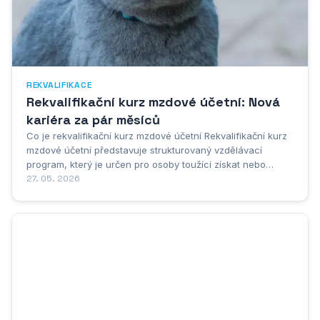
REKVALIFIKACE
Rekvalifikační kurz mzdové účetní: Nová
kariéra za pár měsíců
Co je rekvalifikační kurz mzdové účetní Rekvalifikační kurz
mzdové účetní představuje strukturovaný vzdělávací
program, který je určen pro osoby toužící získat nebo
rozšířit své znalosti v oblasti mzdového účetnictví a
27. 05. 2026
personalistiky. Tento typ vzdělávání je oficiálně uznáván
úřady práce a může být...