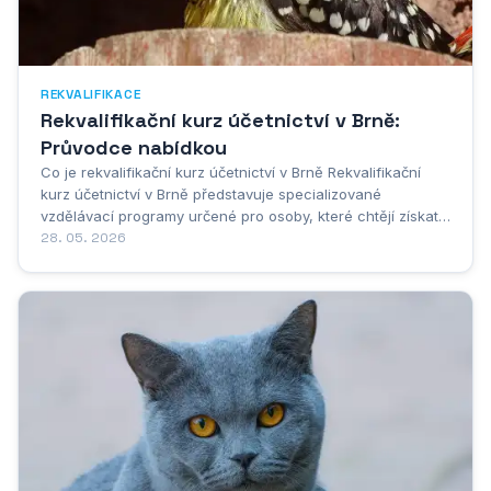
REKVALIFIKACE
Rekvalifikační kurz účetnictví v Brně:
Průvodce nabídkou
Co je rekvalifikační kurz účetnictví v Brně Rekvalifikační
kurz účetnictví v Brně představuje specializované
vzdělávací programy určené pro osoby, které chtějí získat
nebo rozšířit své znalosti v oblasti účetnictví a daňové
28. 05. 2026
evidence. Tyto kurzy jsou navrženy tak, aby účastníkům
poskytly praktické dovednosti a...