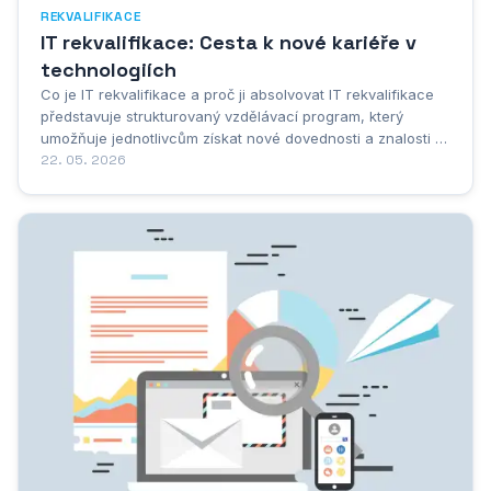
REKVALIFIKACE
IT rekvalifikace: Cesta k nové kariéře v
technologiích
Co je IT rekvalifikace a proč ji absolvovat IT rekvalifikace
představuje strukturovaný vzdělávací program, který
umožňuje jednotlivcům získat nové dovednosti a znalosti v
oblasti informačních technologií. Jedná se o pracovní
22. 05. 2026
činnost spočívající v přeškolení nebo překvalifikování
pracovníka, která má za cíl...