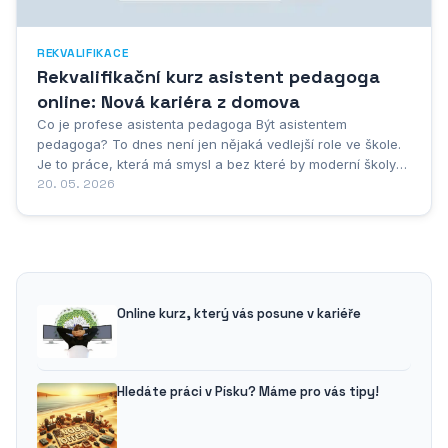
REKVALIFIKACE
Rekvalifikační kurz asistent pedagoga
online: Nová kariéra z domova
Co je profese asistenta pedagoga Být asistentem
pedagoga? To dnes není jen nějaká vedlejší role ve škole.
Je to práce, která má smysl a bez které by moderní školy
jen těžko fungovaly. Poslední roky ukazují, jak moc jsou tito
20. 05. 2026
lidé potřební – a jak si jich školství váží. Co vlastně asistent
pedagoga dělá? Stojí po boku...
Online kurz, který vás posune v kariéře
Hledáte práci v Písku? Máme pro vás tipy!