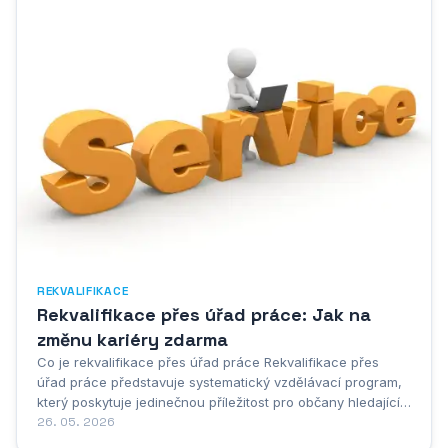
REKVALIFIKACE
Rekvalifikace přes úřad práce: Jak na
změnu kariéry zdarma
Co je rekvalifikace přes úřad práce Rekvalifikace přes
úřad práce představuje systematický vzdělávací program,
který poskytuje jedinečnou příležitost pro občany hledající
nové profesní uplatnění nebo toužící po změně kariéry.
26. 05. 2026
Rekvalifikace přes úřad práce je program, který umožňuje