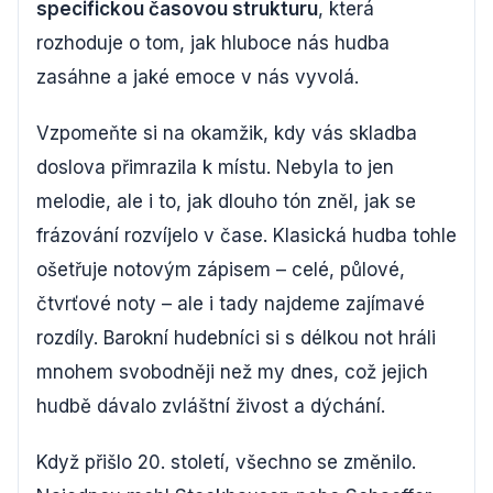
specifickou časovou strukturu
, která
rozhoduje o tom, jak hluboce nás hudba
zasáhne a jaké emoce v nás vyvolá.
Vzpomeňte si na okamžik, kdy vás skladba
doslova přimrazila k místu. Nebyla to jen
melodie, ale i to, jak dlouho tón zněl, jak se
frázování rozvíjelo v čase. Klasická hudba tohle
ošetřuje notovým zápisem – celé, půlové,
čtvrťové noty – ale i tady najdeme zajímavé
rozdíly. Barokní hudebníci si s délkou not hráli
mnohem svobodněji než my dnes, což jejich
hudbě dávalo zvláštní živost a dýchání.
Když přišlo 20. století, všechno se změnilo.