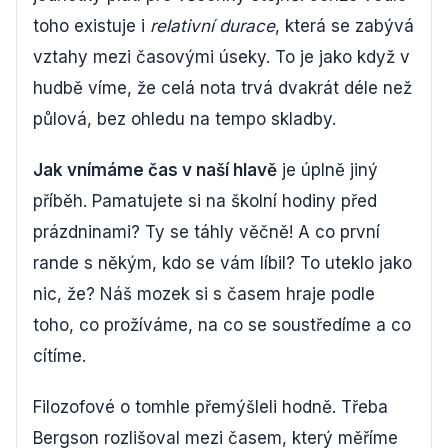
toho existuje i
relativní durace
, která se zabývá
vztahy mezi časovými úseky. To je jako když v
hudbě víme, že celá nota trvá dvakrát déle než
půlová, bez ohledu na tempo skladby.
Jak vnímáme čas v naší hlavě
je úplně jiný
příběh. Pamatujete si na školní hodiny před
prázdninami? Ty se táhly věčně! A co první
rande s někým, kdo se vám líbil? To uteklo jako
nic, že? Náš mozek si s časem hraje podle
toho, co prožíváme, na co se soustředíme a co
cítíme.
Filozofové o tomhle přemýšleli hodně. Třeba
Bergson rozlišoval mezi časem, který měříme