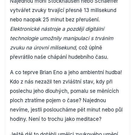
Najednou mohl Stockhausen nebo Schaeffer
vytvářet zvuky trvající přesně 13 milisekund
nebo naopak 25 minut bez přerušení.
Elektronické nástroje a později digitální
technologie umožnily manipulaci s trváním
zvuku na úrovni milisekund
, což úplně
převrátilo naše chápání hudebního času.
A co teprve Brian Eno a jeho ambientní hudba!
Kdo z nás nezažil ten zvláštní stav, kdy při
poslechu jeho dlouhých, pomalu se měnících
ploch ztratíme pojem o čase? Najednou
nevíme, jestli posloucháme pět minut nebo půl
hodiny. Není to trochu jako meditace?
Ještě dál to dotáhli umělci zvukového umění.