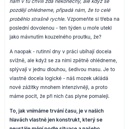
nám v tu chvíli zdá nekonečný, ale když se
později ohlédneme, připadá nám, že to celé
proběhlo strašně rychle.
Vzpomeňte si třeba na
poslední dovolenou - ten týden u moře utekl
jako mávnutím kouzelného proutku, že?
A naopak - rutinní dny v práci ubíhají docela
svižně, ale když se za nimi zpětně ohlédneme,
splývají v jednu dlouhou, šedivou masu. Je to
vlastně docela logické - náš mozek ukládá
nové zážitky mnohem intenzivněji, a proto
máme pocit, že při nich čas plyne pomaleji.
To, jak vnímáme trvání času, je v našich
hlavách vlastně jen konstrukt, který se
neustále mění podle situace a našeho