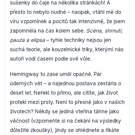
sušenky do čaje na několika stránkách! A
přesto to nebylo nudné – naopak, vtáhl mě do
víru vzpomínek a pocitů tak intenzivně, že jsem
zapomněla na čas kolem sebe.
Scéna, shrnutí,
pauza a elipsa
– tyhle techniky nejsou jen
suchá teorie, ale kouzelnické triky, kterými nás
autoři vodí časem podle své vůle.
Hemingway to zase uměl opačně. Pár
úderných vět – a najednou postava zestárla o
deset let. Neřekl to přímo, ale cítíte, jak život
protekl mezi prsty. Není to přesně jako v našich
životech? Někdy se jediná vteřina táhne jako
věčnost (vzpomeňte si na čekání na výsledky
důležité zkoušky), jindy se ohlédnete a říkáte