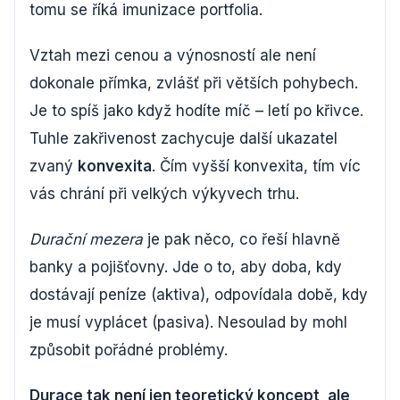
tomu se říká imunizace portfolia.
Vztah mezi cenou a výnosností ale není
dokonale přímka, zvlášť při větších pohybech.
Je to spíš jako když hodíte míč – letí po křivce.
Tuhle zakřivenost zachycuje další ukazatel
zvaný
konvexita
. Čím vyšší konvexita, tím víc
vás chrání při velkých výkyvech trhu.
Durační mezera
je pak něco, co řeší hlavně
banky a pojišťovny. Jde o to, aby doba, kdy
dostávají peníze (aktiva), odpovídala době, kdy
je musí vyplácet (pasiva). Nesoulad by mohl
způsobit pořádné problémy.
Durace tak není jen teoretický koncept, ale