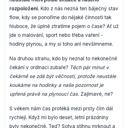
rozpoložení.
Kdo z nás nezná ten báječný stav
flow, kdy se ponoříme do nějaké činnosti tak
hluboce, že úplně ztratíme pojem o čase? Ať už
jde o malování, sport nebo třeba vaření -
hodiny plynou, a my si toho ani nevšimneme.
Na druhou stranu, kdo by neznal to nekonečné
čekání v ordinaci zubaře?
Těch pár minut v
čekárně se zdá být věčností, protože neustále
koukáme na hodinky a naše pozornost je
upřená právě na plynoucí čas.
Zajímavé, ne?
S věkem nám čas protéká mezi prsty čím dál
rychleji. Když mi bylo deset, letní prázdniny
byly nekonečné. Teď? Sotva stihnu mrknout a