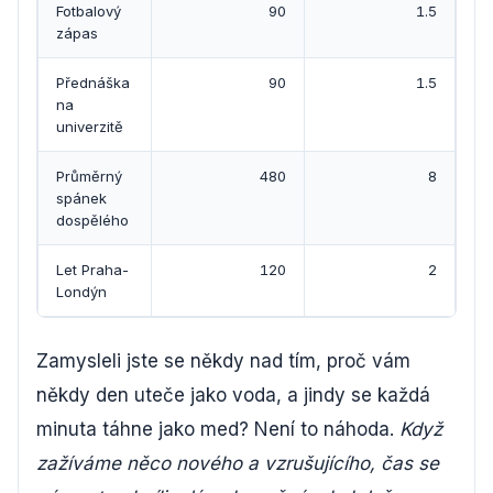
Fotbalový
90
1.5
zápas
Přednáška
90
1.5
na
univerzitě
Průměrný
480
8
spánek
dospělého
Let Praha-
120
2
Londýn
Zamysleli jste se někdy nad tím, proč vám
někdy den uteče jako voda, a jindy se každá
minuta táhne jako med? Není to náhoda.
Když
zažíváme něco nového a vzrušujícího, čas se