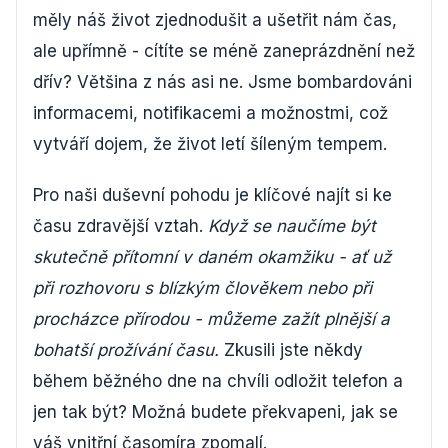
měly náš život zjednodušit a ušetřit nám čas,
ale upřímně - cítíte se méně zaneprázdnění než
dřív? Většina z nás asi ne. Jsme bombardováni
informacemi, notifikacemi a možnostmi, což
vytváří dojem, že život letí šíleným tempem.
Pro naši duševní pohodu je klíčové najít si ke
času zdravější vztah.
Když se naučíme být
skutečně přítomní v daném okamžiku - ať už
při rozhovoru s blízkým člověkem nebo při
procházce přírodou - můžeme zažít plnější a
bohatší prožívání času.
Zkusili jste někdy
během běžného dne na chvíli odložit telefon a
jen tak být? Možná budete překvapeni, jak se
váš vnitřní časomíra zpomalí.