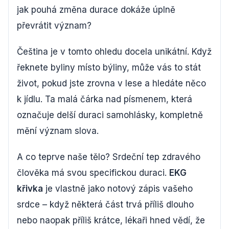
jak pouhá změna durace dokáže úplně
převrátit význam?
Čeština je v tomto ohledu docela unikátní. Když
řeknete byliny místo býliny, může vás to stát
život, pokud jste zrovna v lese a hledáte něco
k jídlu. Ta malá čárka nad písmenem, která
označuje delší duraci samohlásky, kompletně
mění význam slova.
A co teprve naše tělo? Srdeční tep zdravého
člověka má svou specifickou duraci.
EKG
křivka
je vlastně jako notový zápis vašeho
srdce – když některá část trvá příliš dlouho
nebo naopak příliš krátce, lékaři hned vědí, že