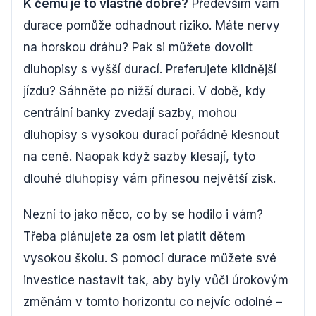
K čemu je to vlastně dobré?
Především vám
durace pomůže odhadnout riziko. Máte nervy
na horskou dráhu? Pak si můžete dovolit
dluhopisy s vyšší durací. Preferujete klidnější
jízdu? Sáhněte po nižší duraci. V době, kdy
centrální banky zvedají sazby, mohou
dluhopisy s vysokou durací pořádně klesnout
na ceně. Naopak když sazby klesají, tyto
dlouhé dluhopisy vám přinesou největší zisk.
Nezní to jako něco, co by se hodilo i vám?
Třeba plánujete za osm let platit dětem
vysokou školu. S pomocí durace můžete své
investice nastavit tak, aby byly vůči úrokovým
změnám v tomto horizontu co nejvíc odolné –