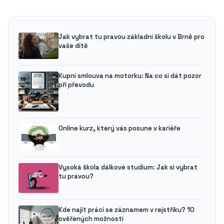
Jak vybrat tu pravou základní školu v Brně pro
vaše dítě
Kupní smlouva na motorku: Na co si dát pozor
při převodu
Online kurz, který vás posune v kariéře
Vysoká škola dálkové studium: Jak si vybrat
tu pravou?
Kde najít práci se záznamem v rejstříku? 10
ověřených možností