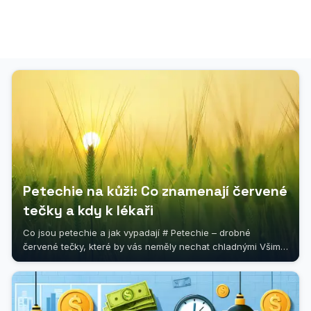
Petechie na kůži: Co znamenají červené
tečky a kdy k lékaři
Co jsou petechie a jak vypadají # Petechie – drobné
červené tečky, které by vás neměly nechat chladnými Všimli
jste si někdy na kůži...