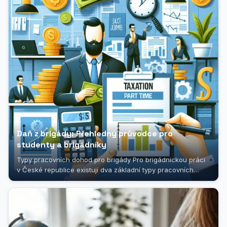
Daň z brigády: Přehledný průvodce pro
studenty a brigádníky
Typy pracovních dohod pro brigády Pro brigádnickou práci
v České republice existují dva základní typy pracovních
dohod - Dohoda o...