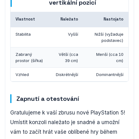
vertikální pozicí
Vlastnost
Naležato
Nastojato
Stabilita
Vyšší
Nižší (vyžaduje
podstavec)
Zabraný
Větší (cca
Menší (cca 10
prostor (šířka)
39 cm)
cm)
Vzhled
Diskrétnější
Dominantnější
Zapnutí a otestování
Gratulujeme k vaší zbrusu nové PlayStation 5!
Umístit konzoli naležato je snadné a umožní
vám to začít hrát vaše oblíbené hry během