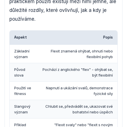
praktickém použití existují mezi nimi jemné, ale
důležité rozdíly, které ovlivňují, jak a kdy je
používáme.
Aspekt
Popis
Základní
Flexit znamená ohýbat, ohnutí nebo
význam
flexibilní pohyb
Původ
Pochází z anglického "flex" - ohýbat se,
slova
být flexibilní
Použití ve
Napnutí a ukázání svalů, demonstrace
fitness
fyzické síly
Slangový
Chlubit se, předvádět se, ukazovat své
význam
bohatství nebo úspěch
Příklad
"Flexit svaly" nebo "flexit s novým