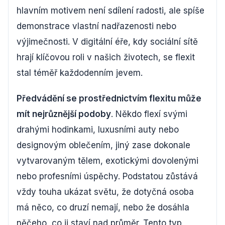
hlavním motivem není sdílení radosti, ale spíše
demonstrace vlastní nadřazenosti nebo
výjimečnosti. V digitální éře, kdy sociální sítě
hrají klíčovou roli v našich životech, se flexit
stal téměř každodenním jevem.
Předvádění se prostřednictvím flexitu může
mít nejrůznější podoby
. Někdo flexí svými
drahými hodinkami, luxusními auty nebo
designovým oblečením, jiný zase dokonale
vytvarovaným tělem, exotickými dovolenými
nebo profesními úspěchy. Podstatou zůstává
vždy touha ukázat světu, že dotyčná osoba
má něco, co druzí nemají, nebo že dosáhla
něčeho, co ji staví nad průměr. Tento typ