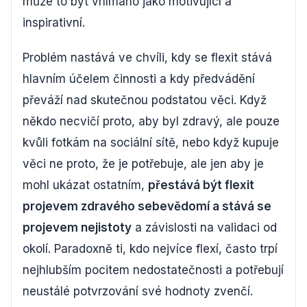
může to být vnímáno jako motivující a
inspirativní.
Problém nastává ve chvíli, kdy se flexit stává
hlavním účelem činnosti a kdy předvádění
převáží nad skutečnou podstatou věci. Když
někdo necvičí proto, aby byl zdravý, ale pouze
kvůli fotkám na sociální sítě, nebo když kupuje
věci ne proto, že je potřebuje, ale jen aby je
mohl ukázat ostatním,
přestává být flexit
projevem zdravého sebevědomí a stává se
projevem nejistoty
a závislosti na validaci od
okolí. Paradoxně ti, kdo nejvíce flexí, často trpí
nejhlubším pocitem nedostatečnosti a potřebují
neustálé potvrzování své hodnoty zvenčí.