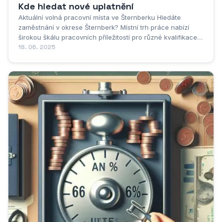
Kde hledat nové uplatnění
Aktuální volná pracovní místa ve Šternberku Hledáte
zaměstnání v okrese Šternberk? Místní trh práce nabízí
širokou škálu pracovních příležitostí pro různé kvalifikace a
odvětví. Mezi nejžádanější pozice ve Šternberku aktuálně
18. 06. 2025
patří operátoři výroby, skladníci a administrativní
pracovníci. Významní...