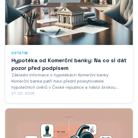
OSTATNÍ
Hypotéka od Komerční banky: Na co si dát
pozor před podpisem
Základní informace o hypotékách Komerční banky
Komerční banka patří mezi přední poskytovatele
hypotečních úvěrů v České republice a nabízí širokou
škálu hypotečních produktů pro různé životní situace.
27. 02. 2026
Hypoteční úvěry od Komerční banky jsou dostupné jak pro
nákup nemovitostí, tak pro výstavbu, rekonstrukci...