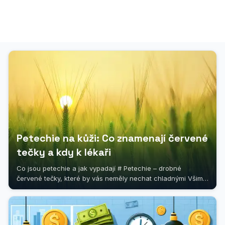
Petechie na kůži: Co znamenají červené
tečky a kdy k lékaři
Co jsou petechie a jak vypadají # Petechie – drobné
červené tečky, které by vás neměly nechat chladnými Všimli
jste si někdy na kůži...