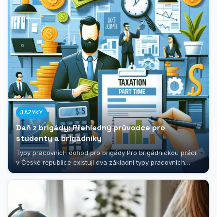
JAZYKY
Daň z brigády: Přehledný průvodce pro
studenty a brigádníky
Typy pracovních dohod pro brigády Pro brigádnickou práci
v České republice existují dva základní typy pracovních
dohod - Dohoda o...