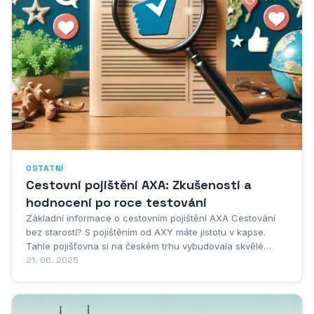
OSTATNÍ
Cestovní pojištění AXA: Zkušenosti a
hodnocení po roce testování
Základní informace o cestovním pojištění AXA Cestování
bez starostí? S pojištěním od AXY máte jistotu v kapse.
Tahle pojišťovna si na českém trhu vybudovala skvělé
jméno a není divu - vždyť kdo by nechtěl na dovolené
21. 06. 2025
vypnout a nemyslet na možné trable? Představte si, že jste
někde v horách v Alpách a zrovna si...