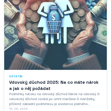
OSTATNÍ
Vdovský důchod 2025: Na co máte nárok
a jak o něj požádat
Podmínky nároku na vdovský důchod Nárok na vdovský či
vdovecký důchod vzniká po úmrtí manžela či manželky,
přičemž základní podmínkou je existence platného
manželství v době úmrtí. Důležité je zmínit, že registrované
16. 06. 2025