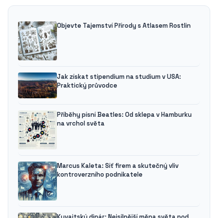
Objevte Tajemství Přírody s Atlasem Rostlin
Jak získat stipendium na studium v USA:
Praktický průvodce
Příběhy písní Beatles: Od sklepa v Hamburku
na vrchol světa
Marcus Kaleta: Síť firem a skutečný vliv
kontroverzního podnikatele
Kuvajtský dinár: Nejsilnější měna světa pod