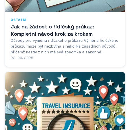
OSTATNÍ
Jak na žádost o řidičský průkaz:
Kompletní návod krok za krokem
Důvody pro výměnu řidičského průkazu Výměna řidičského
průkazu může být nezbytná z několika zásadních důvodů,
přičemž každý z nich má svá specifika a zákonné
požadavky. Nejčastějším důvodem je vypršení platnosti
22. 06. 2025
stávajícího řidičského průkazu. Každý řidičský průkaz má
omezenou dobu platnosti,...