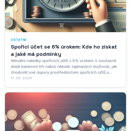
OSTATNÍ
Spořicí účet se 6% úrokem: Kde ho získat
a jaké má podmínky
Aktuální nabídky spořících účtů s 6% úrokem V současné
době bankovní trh nabízí několik zajímavých možností, jak
zhodnotit své úspory prostřednictvím spořících účtů s
atraktivní úrokovou sazbou 6 % p.a. Mezi nejvýznamnější
17. 06. 2025
poskytovatele těchto produktů patří především Max banka,
která nabízí toto...