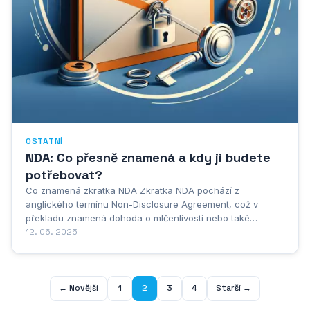
OSTATNÍ
NDA: Co přesně znamená a kdy ji budete
potřebovat?
Co znamená zkratka NDA Zkratka NDA pochází z
anglického termínu Non-Disclosure Agreement, což v
překladu znamená dohoda o mlčenlivosti nebo také
dohoda o zachování důvěrnosti informací. Tento právní
12. 06. 2025
dokument představuje závaznou smlouvu mezi dvěma či
více stranami, která stanovuje, že určité citlivé informace,
know-how...
← Novější
1
2
3
4
Starší →