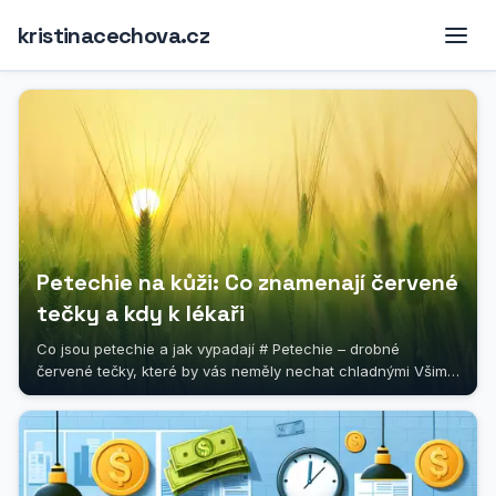
kristinacechova.cz
Petechie na kůži: Co znamenají červené
tečky a kdy k lékaři
Co jsou petechie a jak vypadají # Petechie – drobné
červené tečky, které by vás neměly nechat chladnými Všimli
jste si někdy na kůži...