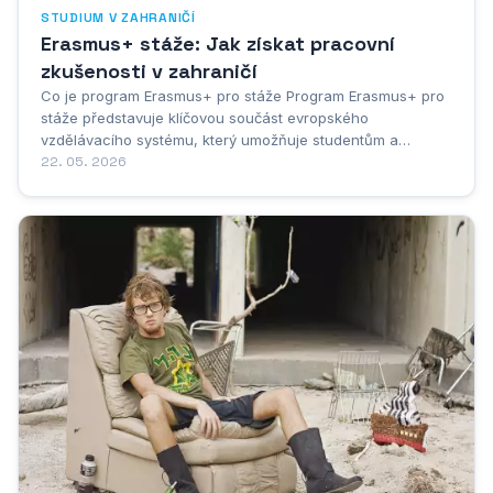
STUDIUM V ZAHRANIČÍ
Erasmus+ stáže: Jak získat pracovní
zkušenosti v zahraničí
Co je program Erasmus+ pro stáže Program Erasmus+ pro
stáže představuje klíčovou součást evropského
vzdělávacího systému, který umožňuje studentům a
čerstvým absolventům získat cenné pracovní zkušenosti v
22. 05. 2026
zahraničí. Tato iniciativa Evropské unie otevírá dveře
mladým lidem k profesnímu rozvoji v mezinárodním...