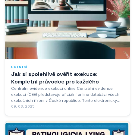
OSTATNÍ
Jak si spolehlivě ověřit exekuce:
Kompletní průvodce pro každého
Centrální evidence exekucí online Centrální evidence
exekucí (CEE) představuje oficiální online databázi všech
exekučních řízení v České republice. Tento elektronický
systém spravuje Exekutorská komora České republiky a
09. 08. 2025
poskytuje komplexní přehled o vedených exekucích. Pro
získání informací z CEE je nutné se nejprve...