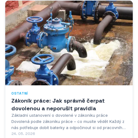
OSTATNÍ
Zákoník práce: Jak správně čerpat
dovolenou a neporušit pravidla
Základní ustanovení o dovolené v zákoníku práce
Dovolená podle zákoníku práce – co musíte vědět Každý z
nás potřebuje dobít baterky a odpočinout si od pracovního
shonu. Proto zákoník práce v části deváté komplexně
24. 05. 2026