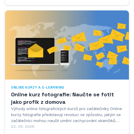
upravuje naše právo na dovolenou. Není to jen formalita –
jde o zásadní nástroj pro naši...
ONLINE KURZY A E-LEARNING
Online kurz fotografie: Naučte se fotit
jako profík z domova
Výhody online fotografických kurzů pro začátečníky Online
kurzy fotografie představují revoluci ve způsobu, jakým se
začátečníci mohou naučit umění zachycování okamžiků.
Jednou z nejzásadnějších výhod těchto kurzů je jejich
22. 05. 2026
flexibilita, která umožňuje studentům učit se vlastním