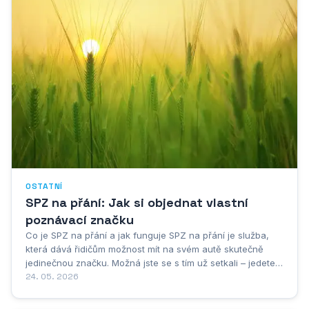
OSTATNÍ
SPZ na přání: Jak si objednat vlastní
poznávací značku
Co je SPZ na přání a jak funguje SPZ na přání je služba,
která dává řidičům možnost mít na svém autě skutečně
jedinečnou značku. Možná jste se s tím už setkali – jedete
po dálnici a najednou vás předjede vóz s poznávačkou,
24. 05. 2026
která vám připadne zajímavá nebo vtipná. Třeba
kombinace čísel, která odpovídá...