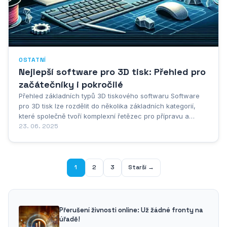
OSTATNÍ
Nejlepší software pro 3D tisk: Přehled pro
začátečníky i pokročilé
Přehled základních typů 3D tiskového softwaru Software
pro 3D tisk lze rozdělit do několika základních kategorií,
které společně tvoří komplexní řetězec pro přípravu a
realizaci 3D tisku. Modelovací software představuje první
23. 06. 2025
důležitý článek v procesu 3D tisku. Tyto programy umožňují
vytvářet trojrozměrné modely...
1
2
3
Starší →
Přerušení živnosti online: Už žádné fronty na
úřadě!