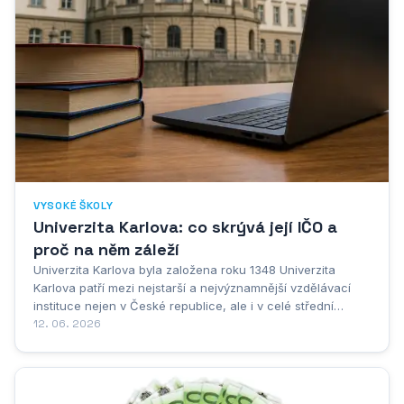
VYSOKÉ ŠKOLY
Univerzita Karlova: co skrývá její IČO a
proč na něm záleží
Univerzita Karlova byla založena roku 1348 Univerzita
Karlova patří mezi nejstarší a nejvýznamnější vzdělávací
instituce nejen v České republice, ale i v celé střední
Evropě. Její historie sahá hluboko do středověku, kdy český
12. 06. 2026
král a římský císař Karel IV. rozhodl o jejím založení v roce
1348. Toto datum je...