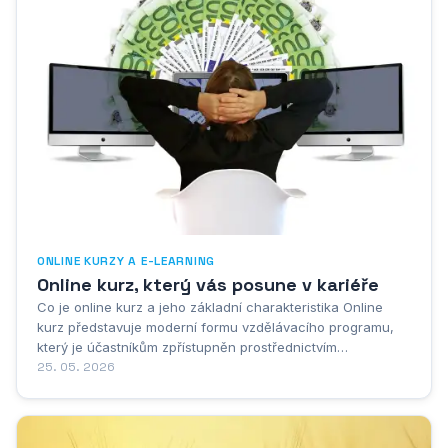
ONLINE KURZY A E-LEARNING
Online kurz, který vás posune v kariéře
Co je online kurz a jeho základní charakteristika Online
kurz představuje moderní formu vzdělávacího programu,
který je účastníkům zpřístupněn prostřednictvím
internetového připojení, což umožňuje studentům
25. 05. 2026
vzdělávat se prakticky odkudkoliv a kdykoliv mají k
dispozici počítač nebo mobilní zařízení s přístupem na...