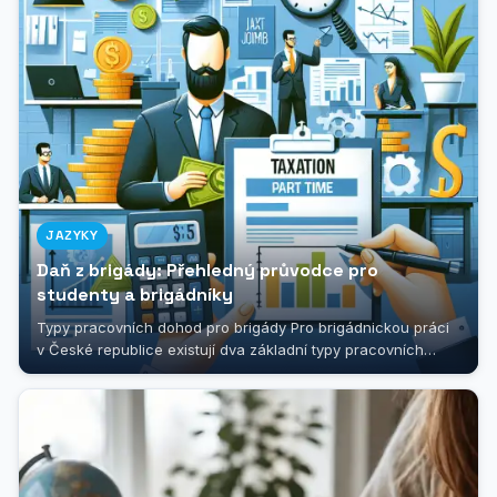
JAZYKY
Daň z brigády: Přehledný průvodce pro
studenty a brigádníky
Typy pracovních dohod pro brigády Pro brigádnickou práci
v České republice existují dva základní typy pracovních
dohod - Dohoda o...