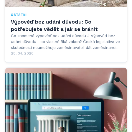
OSTATNÍ
Výpověď bez udání důvodu: Co
potřebujete vědět a jak se bránit
Co znamená výpověď bez udání důvodu # Výpověď bez
udání důvodu - co vlastně říká zákon? Česká legislativa ve
skutečnosti neumožňuje zaměstnavateli dát zaměstnanci
výpověď bez uvedení zákonného důvodu. Tohle je zásadní
28. 04. 2026
věc, kterou si málokdo uvědomuje. Zatímco my jako
zaměstnanci můžeme praštit s prací...