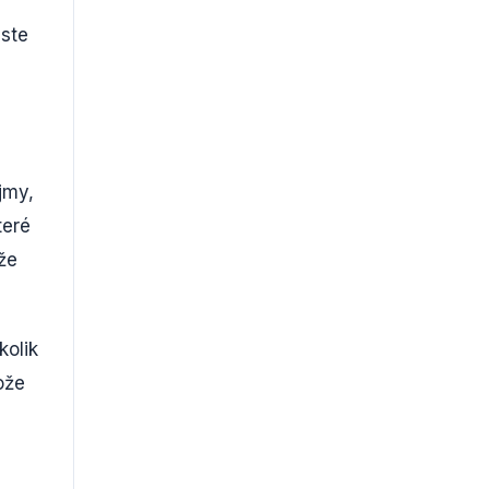
jste
jmy,
teré
že
kolik
ože