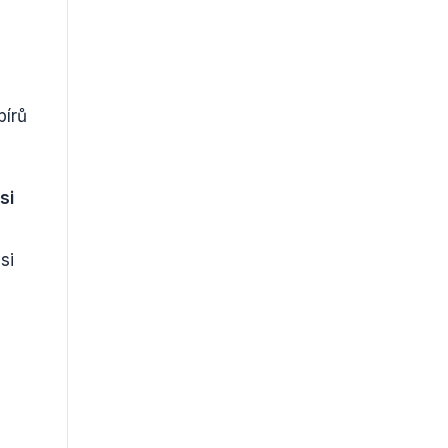
pírů
si
si