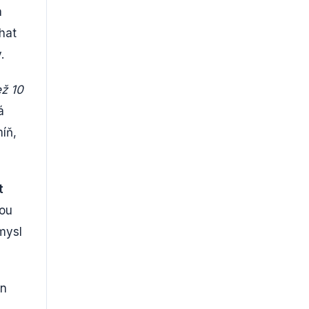
a
hat
.
ž 10
á
míň,
t
nou
mysl
en