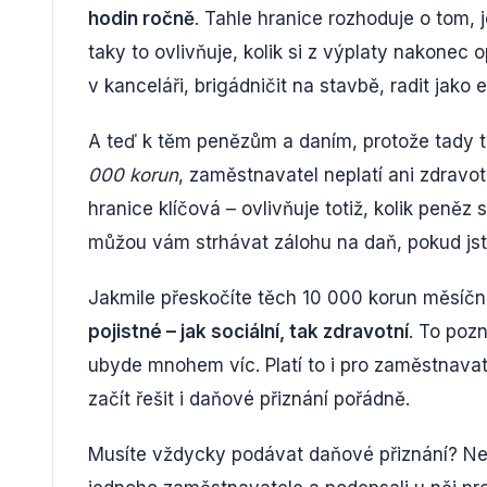
hodin ročně
. Tahle hranice rozhoduje o tom, 
taky to ovlivňuje, kolik si z výplaty nakonec
v kanceláři, brigádničit na stavbě, radit jako 
A teď k těm penězům a daním, protože tady t
000 korun
, zaměstnavatel neplatí ani zdravotn
hranice klíčová – ovlivňuje totiž, kolik peněz
můžou vám strhávat zálohu na daň, pokud jste
Jakmile přeskočíte těch 10 000 korun měsíč
pojistné – jak sociální, tak zdravotní
. To poz
ubyde mnohem víc. Platí to i pro zaměstnavate
začít řešit i daňové přiznání pořádně.
Musíte vždycky podávat daňové přiznání? Ne nu