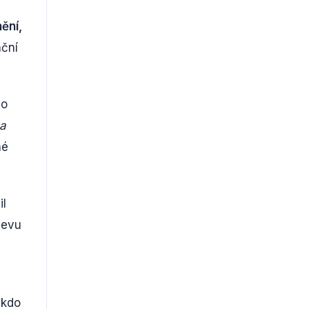
ění,
nční
co
 a
né
il
slevu
 kdo