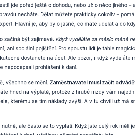
jestli jde pořád ještě o dohodu, nebo už o něco jiného – 
 opravdu necháte. Dělat můžete prakticky cokoliv – pomá
expert. Hlavní je, aby bylo jasné, co máte udělat a do kdy
o začíná být zajímavé.
Když vyděláte za měsíc méně ne
í, ani sociální pojištění. Pro spoustu lidí je tahle magick
 skutečně dostanete na účet. Ale pozor, i když vyděláte 
 nepodepsali prohlášení k dani.
ně, všechno se mění.
Zaměstnavatel musí začít odvádě
náte hned na výplatě, protože z hrubé mzdy vám najed
le, kterému se tím náklady zvýší. A v tu chvíli už má s
tně, ale často se to vyplatí. Když jste celý rok měli j