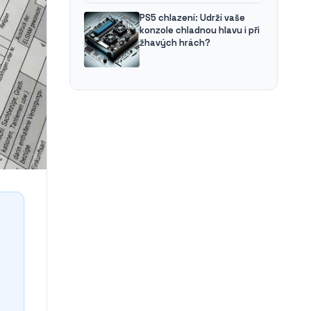
PS5 chlazení: Udrží vaše
konzole chladnou hlavu i při
žhavých hrách?