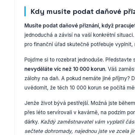
Kdy musíte podat daňové při
Musíte podat daňové přiznání, když pracuj
jednoduchá a závisí na vaší konkrétní situaci.
pro finanční úřad skutečně potřebuje vyplnit
Pojďme si to rozebrat jednoduše. Představte s
nevyděláte víc než 10 000 korun
. Váš zaměs
zálohy na daň. A pokud nemáte jiné příjmy? Da
uvědomit, že těch 10 000 korun se počítá měs
Jenže život bývá pestřejší. Možná jste během 
přes léto servírovali v kavárně, na podzim po
dárky.
Každý zaměstnavatel vám vyplatil částk
sečtete dohromady, najednou jste ve zcela jin