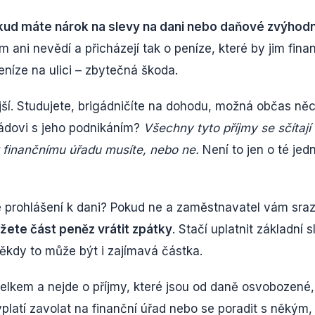
ud máte nárok na slevy na dani nebo daňové zvýhodn
 ani nevědí a přicházejí tak o peníze, které by jim fina
peníze na ulici – zbytečná škoda.
tější. Studujete, brigádničíte na dohodu, možná občas ně
ádovi s jeho podnikáním?
Všechny tyto příjmy se sčítají
 k finančnímu úřadu musíte, nebo ne.
Není to jen o té jed
e prohlášení k dani? Pokud ne a zaměstnavatel vám sraz
žete část peněz vrátit zpátky
. Stačí uplatnit základní 
 Někdy to může být i zajímavá částka.
elkem a nejde o příjmy, které jsou od daně osvobozené,
yplatí zavolat na finanční úřad nebo se poradit s někým,