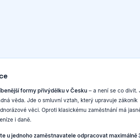
áce
íbenější formy přivýdělku v Česku
– a není se co divit.
 žádná věda. Jde o smluvní vztah, který upravuje zákoník
ednorázové věci. Oproti klasickému zaměstnání má jasn
eníze i daně.
te u jednoho zaměstnavatele odpracovat maximálně 