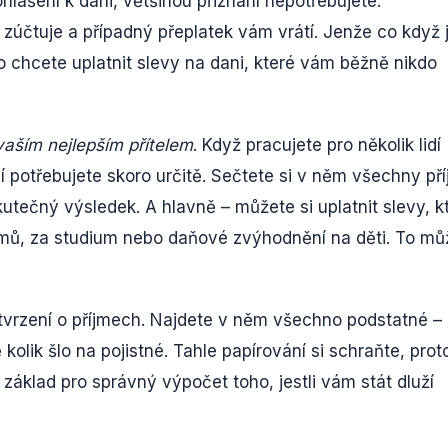
lášení k dani, většinou přiznání nepotřebujete.
účtuje a případný přeplatek vám vrátí. Jenže co když 
 chcete uplatnit slevy na dani, které vám běžně nikdo
vaším nejlepším přítelem
. Když pracujete pro několik lidí
potřebujete skoro určitě. Sečtete si v něm všechny pří
utečný výsledek. A hlavně – můžete si uplatnit slevy, k
íjmů, za studium nebo daňové zvýhodnění na děti. To mů
vrzení o příjmech. Najdete v něm všechno podstatné – 
ě kolik šlo na pojistné. Tahle papírování si schraňte, prot
základ pro správný výpočet toho, jestli vám stát dluží