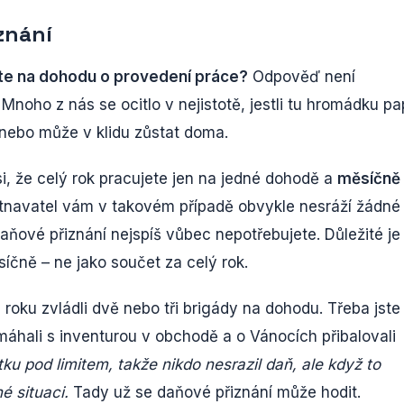
znání
ete na dohodu o provedení práce?
Odpověď není
 Mnoho z nás se ocitlo v nejistotě, jestli tu hromádku pa
, nebo může v klidu zůstat doma.
i, že celý rok pracujete jen na jedné dohodě a
měsíčně 
tnavatel vám v takovém případě obvykle nesráží žádné
ňové přiznání nejspíš vůbec nepotřebujete. Důležité je 
íčně – ne jako součet za celý rok.
roku zvládli dvě nebo tři brigády na dohodu. Třeba jste
máhali s inventurou v obchodě a o Vánocích přibalovali
u pod limitem, takže nikdo nesrazil daň, ale když to
é situaci.
Tady už se daňové přiznání může hodit.