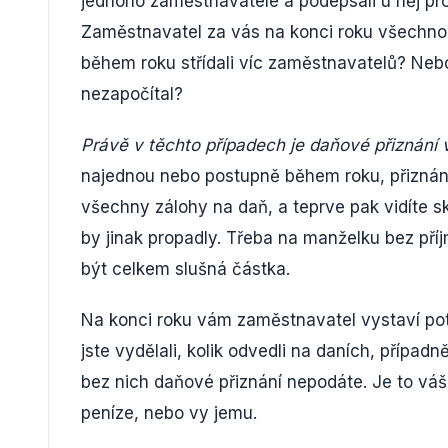
jednoho zaměstnavatele a podepsali u něj proh
Zaměstnavatel za vás na konci roku všechno z
během roku střídali víc zaměstnavatelů? Nebo
nezapočítal?
Právě v těchto případech je daňové přiznání 
najednou nebo postupně během roku, přiznání 
všechny zálohy na daň, a teprve pak vidíte sk
by jinak propadly. Třeba na manželku bez př
být celkem slušná částka.
Na konci roku vám zaměstnavatel vystaví pot
jste vydělali, kolik odvedli na daních, případn
bez nich daňové přiznání nepodáte. Je to váš 
peníze, nebo vy jemu.