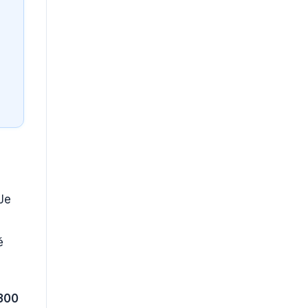
 Je
ě
300