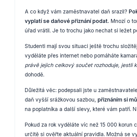
A co když vám zaměstnavatel daň srazil?
Pok
vyplatí se daňové přiznání podat.
Mnozí o tom
úřad vrátil. Je to trochu jako nechat si ležet 
Studenti mají svou situaci ještě trochu složi
vyděláte přes internet nebo pomáháte kamar
právě jejich celkový součet rozhoduje, jestli
dohodě.
Důležitá věc: podepsali jste u zaměstnavatel
daň vyšší srážkovou sazbou,
přiznáním si mů
na poplatníka a další slevy, které vám patří.
Pokud za rok vyděláte víc než 15 000 korun c
určitě si ověřte aktuální pravidla. Možná se v