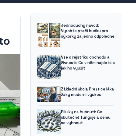
Jednoduchý návod:
Vyrobte ptačí budku pro
sýkorky za jedno odpoledne
to
Vše o rejstříku obchodu a
živností: Co v něm najdete a
jak ho využít
Základní škola Přeštice láká
žáky moderní výukou
Pilulky na hubnutí: Co
skutečně funguje a čemu
se vyhnout